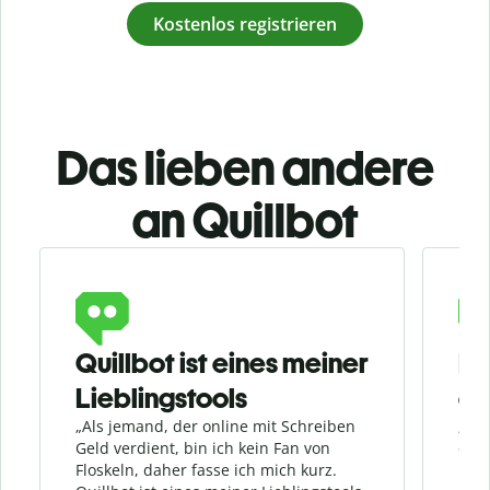
Kostenlos registrieren
Das lieben andere
an Quillbot
Slide 1 of 3
Quillbot ist eines meiner
Ei
Lieblingstools
ers
„Als jemand, der online mit Schreiben
„Imm
Geld verdient, bin ich kein Fan von
die 
Floskeln, daher fasse ich mich kurz.
nutz