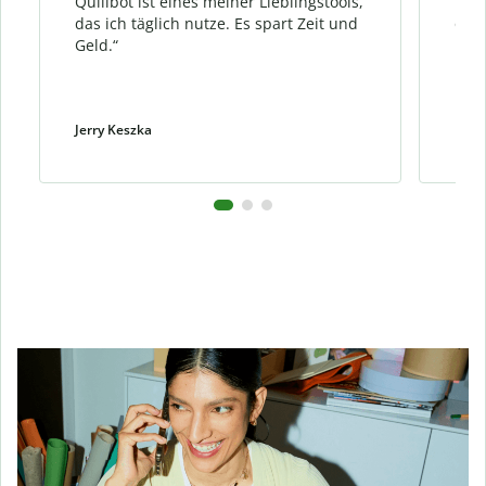
Quillbot ist eines meiner Lieblingstools,
ich 
das ich täglich nutze. Es spart Zeit und
ohne
Geld.“
Bed
Jerry Keszka
Dani