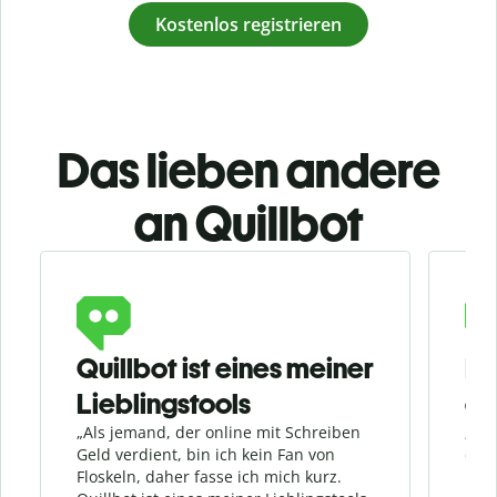
Kostenlos registrieren
Das lieben andere
an Quillbot
Slide 1 of 3
Quillbot ist eines meiner
Ei
Lieblingstools
ers
„Als jemand, der online mit Schreiben
„Imm
Geld verdient, bin ich kein Fan von
die 
Floskeln, daher fasse ich mich kurz.
nutz