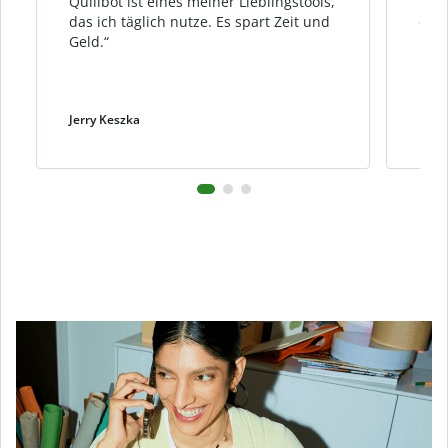
Quillbot ist eines meiner Lieblingstools,
ich 
das ich täglich nutze. Es spart Zeit und
ohne
Geld.“
Bed
Jerry Keszka
Dani