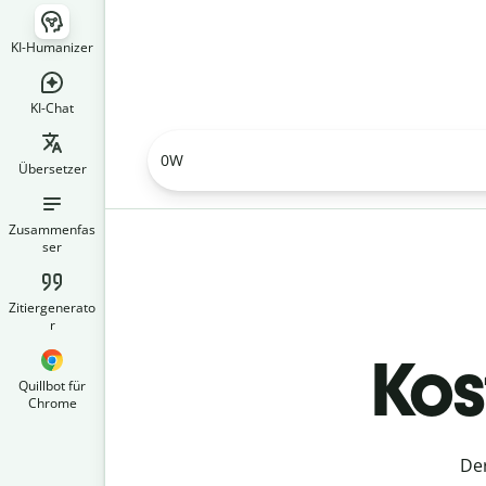
KI-Humanizer
KI-Chat
0
W
Übersetzer
Zusammenfas
ser
Zitiergenerato
r
Kos
Quillbot für
Chrome
Der