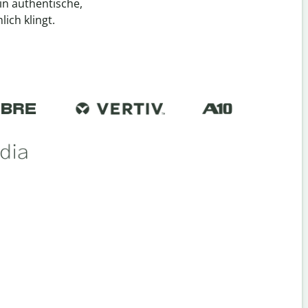
n authentische,
ich klingt.