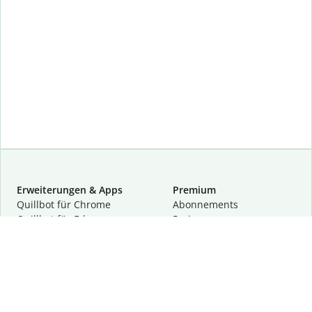
Erweiterungen & Apps
Premium
Quillbot für Chrome
Abon­ne­ments
Quillbot für Edge
Preise
Quillbot für Safari
Für Teams
Quillbot für Android
Partnerprogramm
Quillbot für iOS
Demo anfragen
Quillbot für Windows
Quillbot für macOS
Quillbot für Word