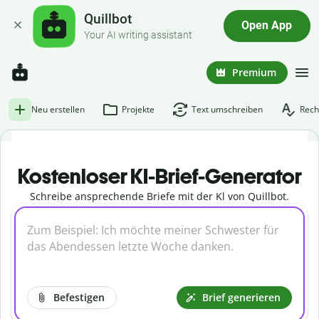
Quillbot
Open App
Your AI writing assistant
Premium
Neu erstellen
Projekte
Text umschreiben
Rech
Kostenloser KI-Brief-Generator
Schreibe ansprechende Briefe mit der Kl von Quillbot.
Befestigen
Brief generieren