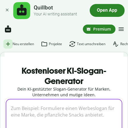
Quillbot
Open App
Your AI writing assistant
Premium
Neu erstellen
Projekte
Text umschreiben
Rech
Kostenloser KI-Slogan-
Generator
Dein KI-gestützter Slogan-Generator für Marken,
Unternehmen und mutige Ideen.