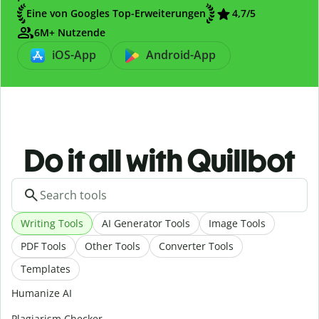
Eine von Googles Top-Erweiterungen
4,7/5
6M+ Nutzende
iOS-App
Android-App
Do it all with Quillbot
Writing Tools
AI Generator Tools
Image Tools
PDF Tools
Other Tools
Converter Tools
Templates
Humanize AI
Plagiarism Checker