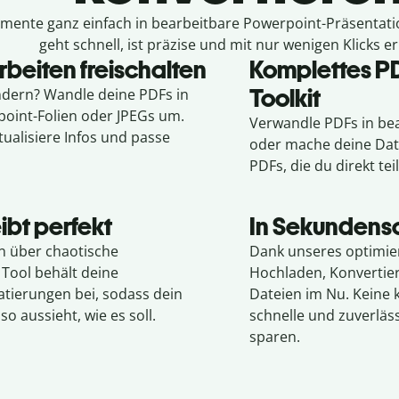
ente ganz einfach in bearbeitbare Powerpoint-Präsentatio
geht schnell, ist präzise und mit nur wenigen Klicks er
beiten freischalten
Komplettes P
Toolkit
ndern? Wandle deine PDFs in
point-Folien oder JPEGs um.
Verwandle PDFs in be
tualisiere Infos und passe
oder mache deine Date
PDFs, die du direkt tei
ibt perfekt
In Sekundensc
n über chaotische
Dank unseres optimier
Tool behält deine
Hochladen, Konvertie
atierungen bei, sodass dein
Dateien im Nu. Keine k
 aussieht, wie es soll.
schnelle und zuverläss
sparen.