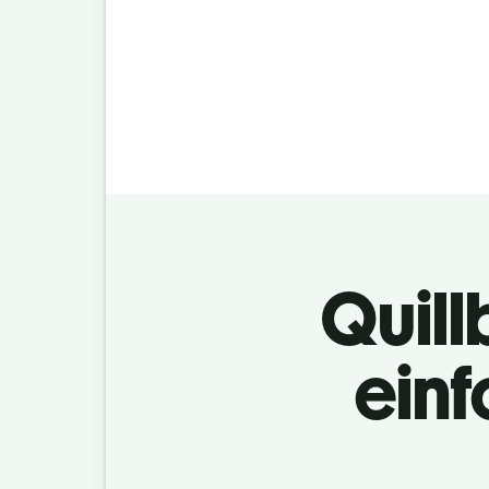
Quill
einf