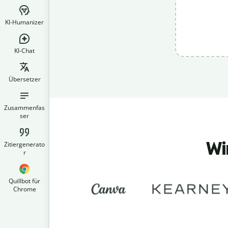
KI-Humanizer
KI-Chat
Übersetzer
Zusammenfas
ser
Wi
Zitiergenerato
r
Quillbot für
Chrome