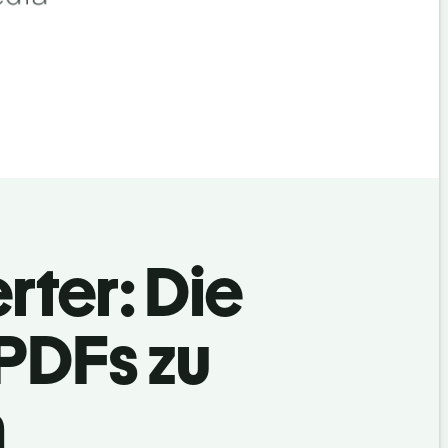
rter: Die
 PDFs zu
n