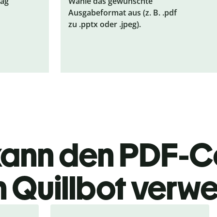
rag
Wähle das gewünschte
Ausgabeformat aus (z. B. .pdf
zu .pptx oder .jpeg).
kann den PDF-C
 Quillbot verw