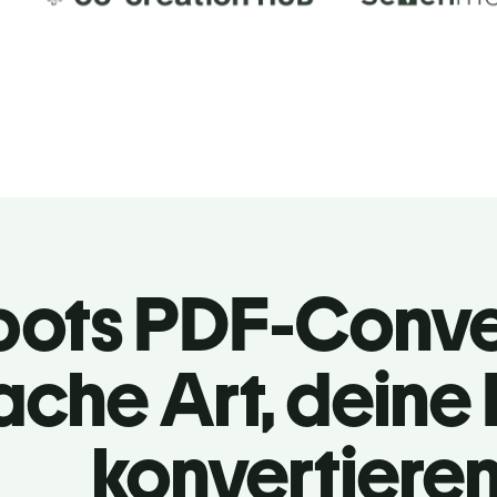
bots PDF-Conve
ache Art, deine
konvertiere