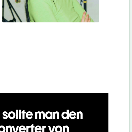
sollte man den
nverter von