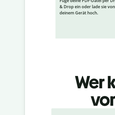
Füge deine PDF-Datei per D
& Drop ein oder lade sie von
deinem Gerät hoch.
Wer 
von