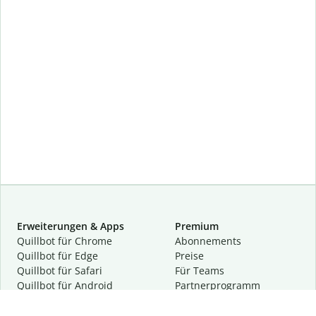
Erweiterungen & Apps
Premium
Quillbot für Chrome
Abon­ne­ments
Quillbot für Edge
Preise
Quillbot für Safari
Für Teams
Quillbot für Android
Partnerprogramm
Quillbot für iOS
Demo anfragen
Quillbot für Windows