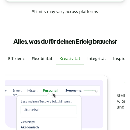
*Limits may vary across platforms
Alles, was du für deinen Erfolg brauchst
Effizienz
Flexibilität
Kreativität
Integrität
Inspirat
Slide 4 of 6
Verhindere
versehentliches Plagiat
Stelle mit der Plagiatsprüfung sicher, dass dein Text zu 100
% original ist. Analysiere deine Arbeit in Sekundenschnelle
und finde fehlende Quellenangaben in über 100 Sprachen.
Zu Premium upgraden