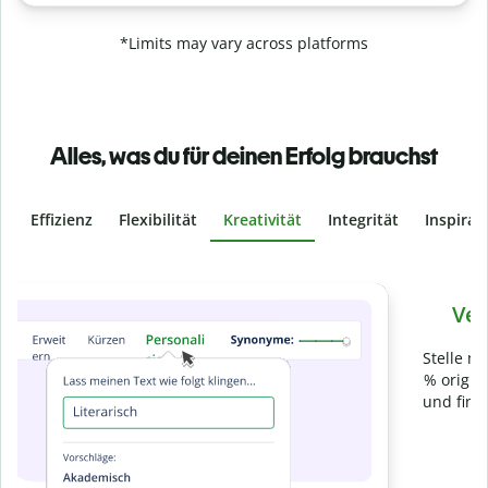
*Limits may vary across platforms
Alles, was du für deinen Erfolg brauchst
Effizienz
Flexibilität
Kreativität
Integrität
Inspirat
Slide 4 of 6
Verhindere
versehentliches Plagiat
Stelle mit der Plagiatsprüfung sicher, dass dein Text zu 100
% original ist. Analysiere deine Arbeit in Sekundenschnelle
und finde fehlende Quellenangaben in über 100 Sprachen.
Zu Premium upgraden