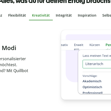
Alles, was du für deinen Erfolg brauchs
nz
Flexibilität
Kreativität
Integrität
Inspiration
Selb
ches Plagiat
r, dass dein Text
ne Arbeit in
de
en.