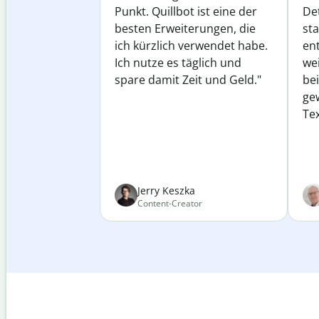
Punkt. Quillbot ist eine der
Det
besten Erweiterungen, die
st
ich kürzlich verwendet habe.
ent
Ich nutze es täglich und
wei
spare damit Zeit und Geld."
be
ge
Tex
Jerry Keszka
Content-Creator