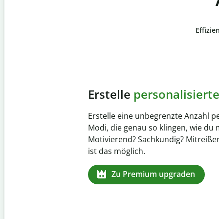
Effizie
Slide 4 of 6
Verhindere
versehentli
Stelle mit der Plagiatsprüfung siche
zu 100 % original ist. Analysiere dei
Sekundenschnelle und finde fehlen
Quellenangaben in über 100 Sprach
Zu Premium upgraden