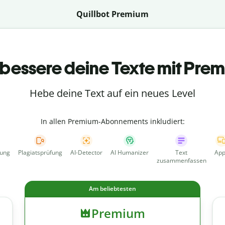
Quillbot Premium
bessere deine Texte mit Pre
Hebe deine Text auf ein neues Level
In allen Premium-Abonnements inkludiert:
fung
Plagiatsprüfung
AI-Detector
AI Humanizer
Text
App
zusammenfassen
Am beliebtesten
Premium