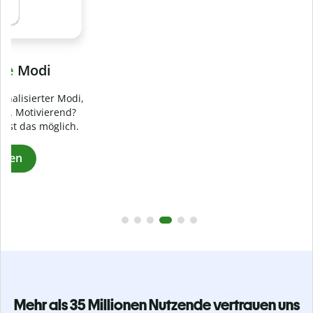
Verhindere
versehentliches Plagiat
Stelle mit der Plagiatsprüfung sicher, dass dein Text zu 100
% original ist. Analysiere deine Arbeit in Sekundenschnelle
und finde fehlende Quellenangaben in über 100 Sprachen.
Zu Premium upgraden
Mehr als 35 Millionen Nutzende vertrauen uns