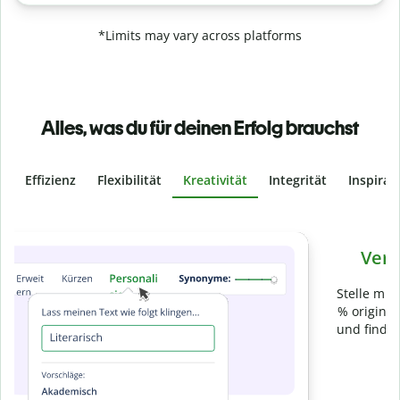
*Limits may vary across platforms
Alles, was du für deinen Erfolg brauchst
Effizienz
Flexibilität
Kreativität
Integrität
Inspirat
Slide 4 of 6
Verhindere
versehentliches Plagiat
Stelle mit der Plagiatsprüfung sicher, dass dein Text zu 100
% original ist. Analysiere deine Arbeit in Sekundenschnelle
und finde fehlende Quellenangaben in über 100 Sprachen.
Zu Premium upgraden