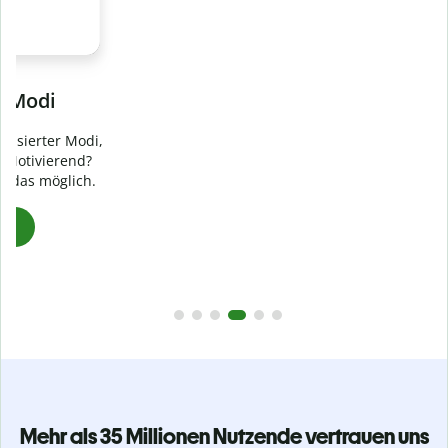
Verhindere
versehentliches Plagiat
Stelle mit der Plagiatsprüfung sicher, dass dein Text zu 100
% original ist. Analysiere deine Arbeit in Sekundenschnelle
und finde fehlende Quellenangaben in über 100 Sprachen.
Zu Premium upgraden
Mehr als 35 Millionen Nutzende vertrauen uns