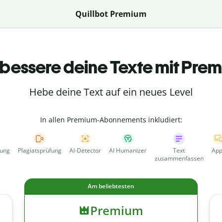
Quillbot Premium
bessere deine Texte mit Pre
Hebe deine Text auf ein neues Level
In allen Premium-Abonnements inkludiert:
fung
Plagiatsprüfung
AI-Detector
AI Humanizer
Text
App
zusammenfassen
Am beliebtesten
Premium