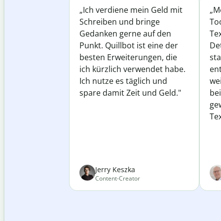
„Ich verdiene mein Geld mit
„Me
Schreiben und bringe
Too
Gedanken gerne auf den
Te
Punkt. Quillbot ist eine der
Det
besten Erweiterungen, die
st
ich kürzlich verwendet habe.
ent
Ich nutze es täglich und
wei
spare damit Zeit und Geld."
be
ge
Tex
Jerry Keszka
Content-Creator