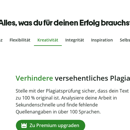
Alles, was du für deinen Erfolg brauchs
nz
Flexibilität
Kreativität
Integrität
Inspiration
Selb
ches Plagiat
r, dass dein Text
ne Arbeit in
de
en.