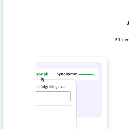
Effizie
Slide 4 of 6
Verhindere
versehentli
Stelle mit der Plagiatsprüfung siche
zu 100 % original ist. Analysiere dei
Sekundenschnelle und finde fehlen
Quellenangaben in über 100 Sprach
Zu Premium upgraden