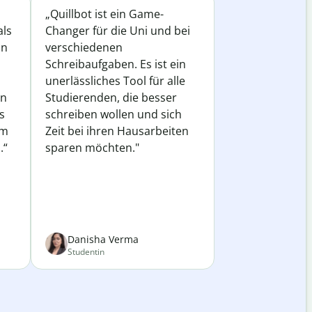
„Quillbot ist ein Game-
als
Changer für die Uni und bei
in
verschiedenen
Schreibaufgaben. Es ist ein
unerlässliches Tool für alle
in
Studierenden, die besser
s
schreiben wollen und sich
em
Zeit bei ihren Hausarbeiten
.“
sparen möchten."
Danisha Verma
Studentin