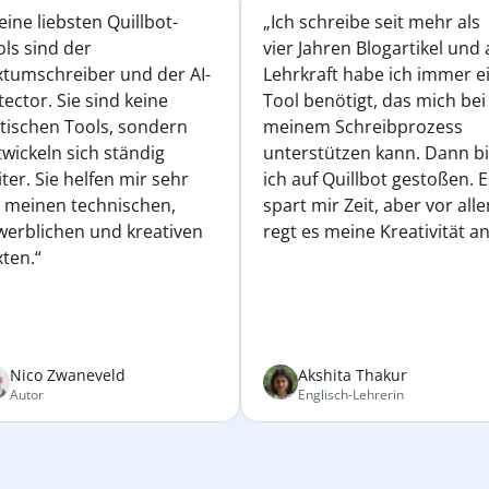
ine liebsten Quillbot-
„Ich schreibe seit mehr als
ls sind der
vier Jahren Blogartikel und 
xtumschreiber und der AI-
Lehrkraft habe ich immer e
ector. Sie sind keine
Tool benötigt, das mich bei
atischen Tools, sondern
meinem Schreibprozess
wickeln sich ständig
unterstützen kann. Dann b
ter. Sie helfen mir sehr
ich auf Quillbot gestoßen. E
i meinen technischen,
spart mir Zeit, aber vor all
werblichen und kreativen
regt es meine Kreativität an
ten.“
Nico Zwaneveld
Akshita Thakur
Autor
Englisch-Lehrerin