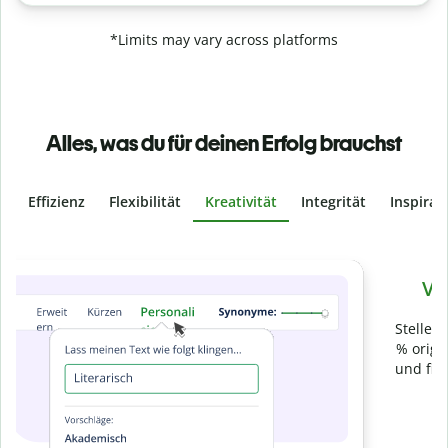
*Limits may vary across platforms
Alles, was du für deinen Erfolg brauchst
Effizienz
Flexibilität
Kreativität
Integrität
Inspirat
Slide 4 of 6
Verhindere
versehentliches Plagiat
Stelle mit der Plagiatsprüfung sicher, dass dein Text zu 100
% original ist. Analysiere deine Arbeit in Sekundenschnelle
und finde fehlende Quellenangaben in über 100 Sprachen.
Zu Premium upgraden