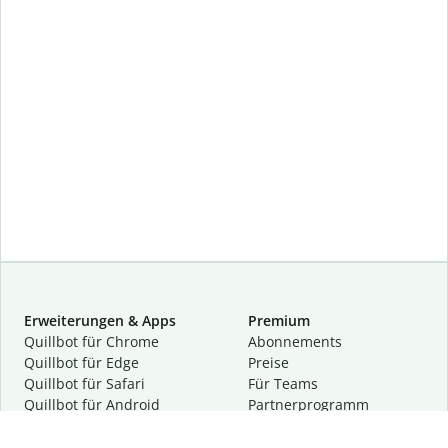
Erweiterungen & Apps
Premium
Quillbot für Chrome
Abon­ne­ments
Quillbot für Edge
Preise
Quillbot für Safari
Für Teams
Quillbot für Android
Partnerprogramm
Quillbot für iOS
Demo anfragen
Quillbot für Windows