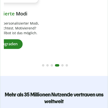
Verhindere
versehentliches Plagiat
Stelle mit der Plagiatsprüfung sicher, dass dein Text zu 100
% original ist. Analysiere deine Arbeit in Sekundenschnelle
und finde fehlende Quellenangaben in über 100 Sprachen.
Zu Premium upgraden
Mehr als 35 Millionen Nutzende vertrauen uns
weltweit