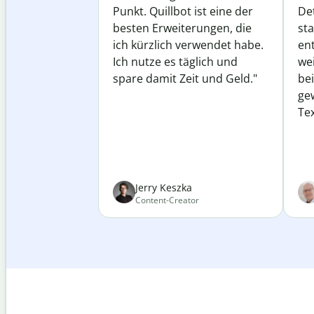
Punkt. Quillbot ist eine der
Det
besten Erweiterungen, die
st
ich kürzlich verwendet habe.
ent
Ich nutze es täglich und
wei
spare damit Zeit und Geld."
be
ge
Tex
Jerry Keszka
Content-Creator