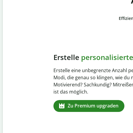
Effizie
Slide 4 of 6
Verhindere
versehentli
Stelle mit der Plagiatsprüfung siche
zu 100 % original ist. Analysiere dei
Sekundenschnelle und finde fehlen
Quellenangaben in über 100 Sprach
Zu Premium upgraden