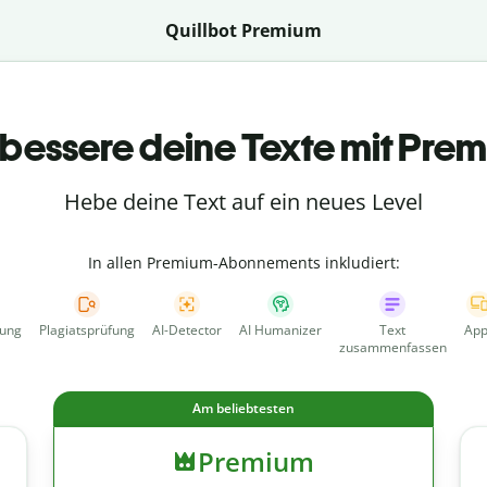
Quillbot Premium
bessere deine Texte mit Pre
Hebe deine Text auf ein neues Level
In allen Premium-Abonnements inkludiert:
fung
Plagiatsprüfung
AI-Detector
AI Humanizer
Text
App
zusammenfassen
Am beliebtesten
Premium