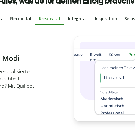
Alles, was du für deinen Erfolg brauchs
nz
Flexibilität
Kreativität
Integrität
Inspiration
Selb
ches Plagiat
r, dass dein Text
ne Arbeit in
de
en.