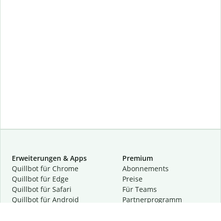
Erweiterungen & Apps
Premium
Quillbot für Chrome
Abon­ne­ments
Quillbot für Edge
Preise
Quillbot für Safari
Für Teams
Quillbot für Android
Partnerprogramm
Quillbot für iOS
Demo anfragen
Quillbot für Windows