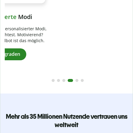
Verhindere
versehentliches Plagiat
Stelle mit der Plagiatsprüfung sicher, dass dein Text zu 100
% original ist. Analysiere deine Arbeit in Sekundenschnelle
und finde fehlende Quellenangaben in über 100 Sprachen.
Zu Premium upgraden
Mehr als 35 Millionen Nutzende vertrauen uns
weltweit