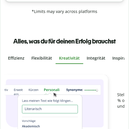
*Limits may vary across platforms
Alles, was du für deinen Erfolg brauchst
Effizienz
Flexibilität
Kreativität
Integrität
Inspirat
Slide 4 of 6
Verhindere
versehentliches Plagiat
Stelle mit der Plagiatsprüfung sicher, dass dein Text zu 100
% original ist. Analysiere deine Arbeit in Sekundenschnelle
und finde fehlende Quellenangaben in über 100 Sprachen.
Zu Premium upgraden