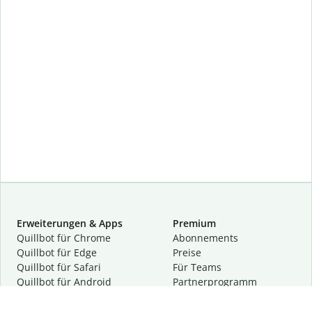
Erweiterungen & Apps
Premium
Quillbot für Chrome
Abon­ne­ments
Quillbot für Edge
Preise
Quillbot für Safari
Für Teams
Quillbot für Android
Partnerprogramm
Quillbot für iOS
Demo anfragen
Quillbot für Windows