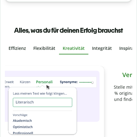
Alles, was du für deinen Erfolg brauchst
Effizienz
Flexibilität
Kreativität
Integrität
Inspirat
Slide 4 of 6
Verhindere
versehentliches Plagiat
Stelle mit der Plagiatsprüfung sicher, dass dein Text zu 100
% original ist. Analysiere deine Arbeit in Sekundenschnelle
und finde fehlende Quellenangaben in über 100 Sprachen.
Zu Premium upgraden