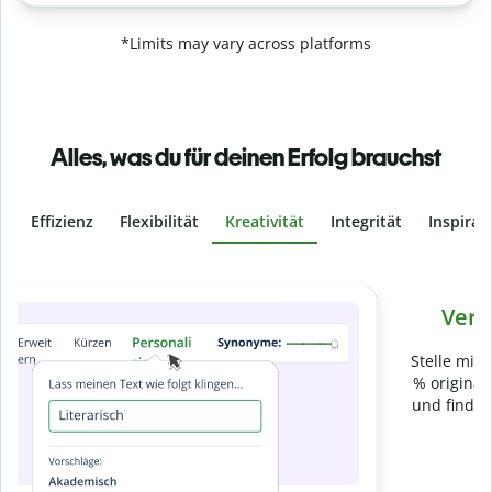
*Limits may vary across platforms
Alles, was du für deinen Erfolg brauchst
Effizienz
Flexibilität
Kreativität
Integrität
Inspirat
Slide 4 of 6
Verhindere
versehentliches Plagiat
Stelle mit der Plagiatsprüfung sicher, dass dein Text zu 100
% original ist. Analysiere deine Arbeit in Sekundenschnelle
und finde fehlende Quellenangaben in über 100 Sprachen.
Zu Premium upgraden