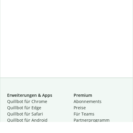
Erweiterungen & Apps
Premium
Quillbot für Chrome
Abon­ne­ments
Quillbot für Edge
Preise
Quillbot für Safari
Für Teams
Quillbot für Android
Partnerprogramm
Quillbot für iOS
Demo anfragen
Quillbot für Windows