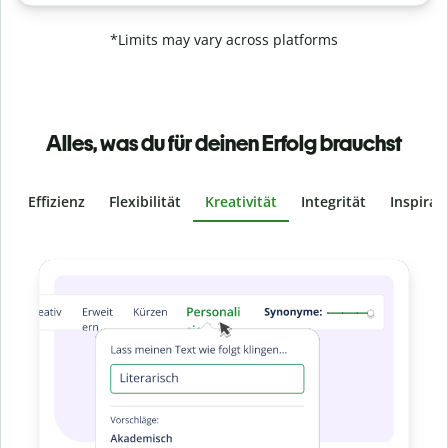
*Limits may vary across platforms
Alles, was du für deinen Erfolg brauchst
Effizienz
Flexibilität
Kreativität
Integrität
Inspirat
Slide 4 of 6
Verhindere
versehentliches Plagiat
Stelle mit der Plagiatsprüfung sicher, dass dein Text zu 100
% original ist. Analysiere deine Arbeit in Sekundenschnelle
und finde fehlende Quellenangaben in über 100 Sprachen.
Zu Premium upgraden