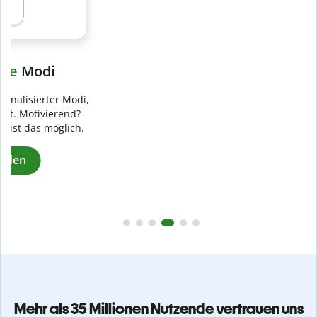
Verhindere
versehentliches Plagiat
Stelle mit der Plagiatsprüfung sicher, dass dein Text zu 100
% original ist. Analysiere deine Arbeit in Sekundenschnelle
und finde fehlende Quellenangaben in über 100 Sprachen.
Zu Premium upgraden
Mehr als 35 Millionen Nutzende vertrauen uns