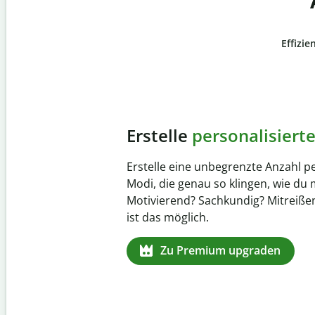
Effizie
Slide 4 of 6
Verhindere
versehentli
Stelle mit der Plagiatsprüfung sich
zu 100 % original ist. Analysiere dei
Sekundenschnelle und finde fehle
Quellenangaben in über 100 Sprac
Zu Premium upgraden