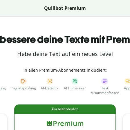
Quillbot Premium
bessere deine Texte mit Pre
Hebe deine Text auf ein neues Level
In allen Premium-Abonnements inkludiert:
fung
Plagiatsprüfung
AI-Detector
AI Humanizer
Text
App
zusammenfassen
Am beliebtesten
Premium