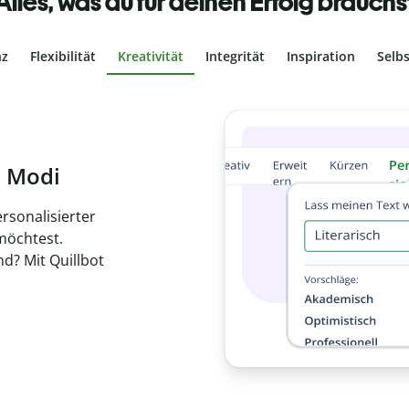
Alles, was du für deinen Erfolg brauchs
nz
Flexibilität
Kreativität
Integrität
Inspiration
Selb
ches Plagiat
er, dass dein Text
ne Arbeit in
nde
hen.