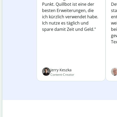
Punkt. Quillbot ist eine der
Det
besten Erweiterungen, die
st
ich kürzlich verwendet habe.
ent
Ich nutze es täglich und
wei
spare damit Zeit und Geld."
be
ge
Tex
Jerry Keszka
Content-Creator