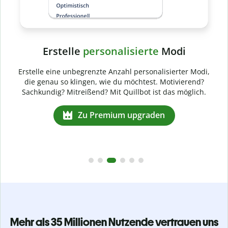
erte
Modi
sonalisierter Modi,
est. Motivierend?
t ist das möglich.
raden
Mehr als 35 Millionen Nutzende vertrauen uns