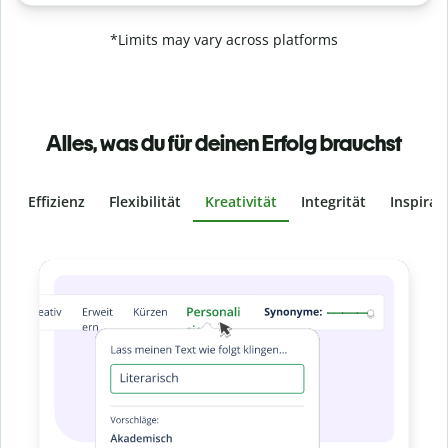
*Limits may vary across platforms
Alles, was du für deinen Erfolg brauchst
Effizienz
Flexibilität
Kreativität
Integrität
Inspirat
Slide 4 of 6
Verhindere
versehentliche
Stelle mit der Plagiatsprüfung sicher, dass
% original ist. Analysiere deine Arbeit in 
und finde fehlende Quellenangaben in übe
Zu Premium upgrade