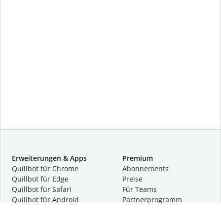
Erweiterungen & Apps
Premium
Quillbot für Chrome
Abon­ne­ments
Quillbot für Edge
Preise
Quillbot für Safari
Für Teams
Quillbot für Android
Partnerprogramm
Quillbot für iOS
Demo anfragen
Quillbot für Windows