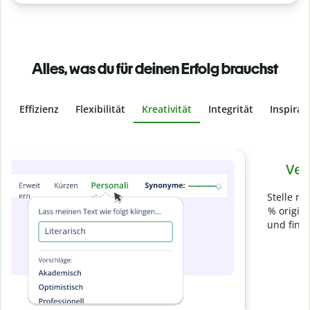
Alles, was du für deinen Erfolg brauchst
Effizienz
Flexibilität
Kreativität
Integrität
Inspirat
Slide 4 of 6
Verhindere
versehentliches Plagiat
Stelle mit der Plagiatsprüfung sicher, dass dein Text zu 100
% original ist. Analysiere deine Arbeit in Sekundenschnelle
und finde fehlende Quellenangaben in über 100 Sprachen.
Zu Premium upgraden