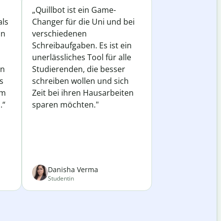
„Quillbot ist ein Game-
als
Changer für die Uni und bei
in
verschiedenen
Schreibaufgaben. Es ist ein
unerlässliches Tool für alle
in
Studierenden, die besser
s
schreiben wollen und sich
em
Zeit bei ihren Hausarbeiten
.“
sparen möchten."
Danisha Verma
Studentin