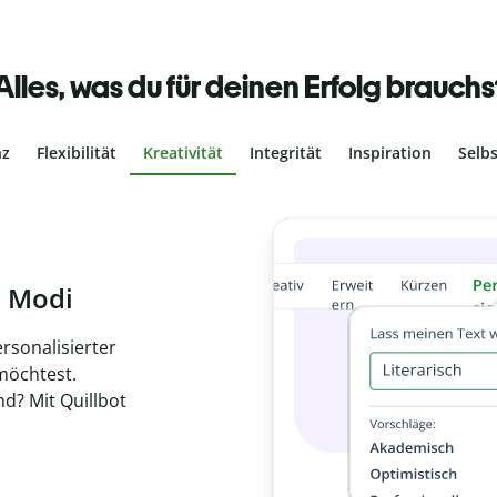
Alles, was du für deinen Erfolg brauchs
nz
Flexibilität
Kreativität
Integrität
Inspiration
Selb
ches Plagiat
r, dass dein Text
ne Arbeit in
de
hen.