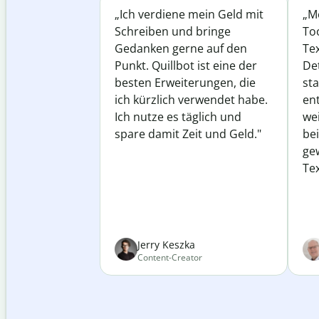
„Ich verdiene mein Geld mit
„Me
Schreiben und bringe
Too
Gedanken gerne auf den
Te
Punkt. Quillbot ist eine der
Det
besten Erweiterungen, die
st
ich kürzlich verwendet habe.
ent
Ich nutze es täglich und
wei
spare damit Zeit und Geld."
be
ge
Tex
Jerry Keszka
Content-Creator