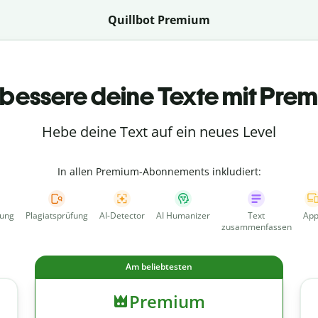
Quillbot Premium
bessere deine Texte mit Pre
Hebe deine Text auf ein neues Level
In allen Premium-Abonnements inkludiert:
fung
Plagiatsprüfung
AI-Detector
AI Humanizer
Text
App
zusammenfassen
Am beliebtesten
Premium