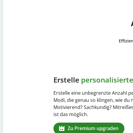
Effizie
Slide 4 of 6
Verhindere
versehentli
Stelle mit der Plagiatsprüfung siche
zu 100 % original ist. Analysiere dei
Sekundenschnelle und finde fehlen
Quellenangaben in über 100 Sprac
Zu Premium upgraden