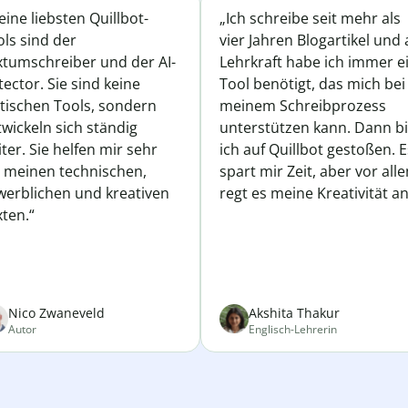
ine liebsten Quillbot-
„Ich schreibe seit mehr als
ls sind der
vier Jahren Blogartikel und 
xtumschreiber und der AI-
Lehrkraft habe ich immer e
ector. Sie sind keine
Tool benötigt, das mich bei
atischen Tools, sondern
meinem Schreibprozess
wickeln sich ständig
unterstützen kann. Dann b
ter. Sie helfen mir sehr
ich auf Quillbot gestoßen. E
i meinen technischen,
spart mir Zeit, aber vor all
werblichen und kreativen
regt es meine Kreativität an
ten.“
Nico Zwaneveld
Akshita Thakur
Autor
Englisch-Lehrerin