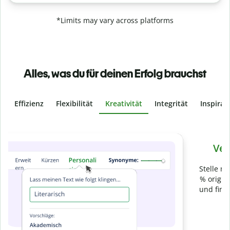
*Limits may vary across platforms
Alles, was du für deinen Erfolg brauchst
Effizienz
Flexibilität
Kreativität
Integrität
Inspirat
Slide 4 of 6
Verhindere
versehentliches Plagiat
Stelle mit der Plagiatsprüfung sicher, dass dein Text zu 100
% original ist. Analysiere deine Arbeit in Sekundenschnelle
und finde fehlende Quellenangaben in über 100 Sprachen.
Zu Premium upgraden