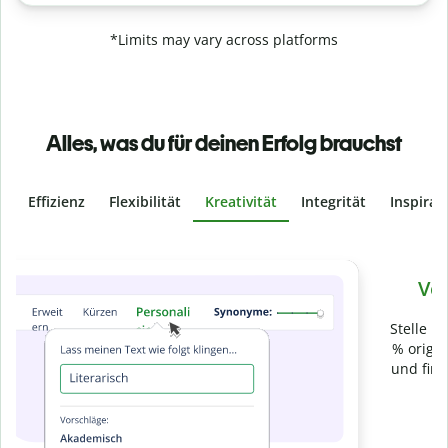
*Limits may vary across platforms
Alles, was du für deinen Erfolg brauchst
Effizienz
Flexibilität
Kreativität
Integrität
Inspirat
Slide 4 of 6
Verhindere
versehentliches Plagiat
Stelle mit der Plagiatsprüfung sicher, dass dein Text zu 100
% original ist. Analysiere deine Arbeit in Sekundenschnelle
und finde fehlende Quellenangaben in über 100 Sprachen.
Zu Premium upgraden