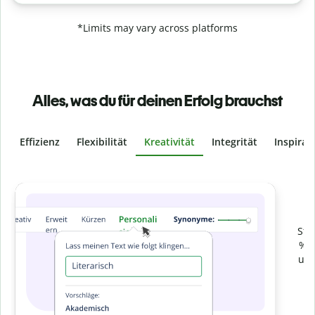
*Limits may vary across platforms
Alles, was du für deinen Erfolg brauchst
Effizienz
Flexibilität
Kreativität
Integrität
Inspirat
Slide 4 of 6
Verhindere
versehentliches Plagiat
Stelle mit der Plagiatsprüfung sicher, dass dein Text zu 100
% original ist. Analysiere deine Arbeit in Sekundenschnelle
und finde fehlende Quellenangaben in über 100 Sprachen.
Zu Premium upgraden