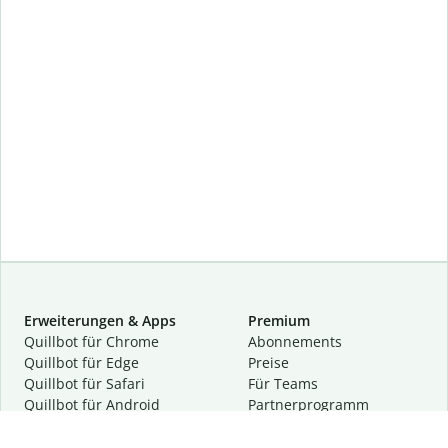
Erweiterungen & Apps
Premium
Quillbot für Chrome
Abon­ne­ments
Quillbot für Edge
Preise
Quillbot für Safari
Für Teams
Quillbot für Android
Partnerprogramm
Quillbot für iOS
Demo anfragen
Quillbot für Windows