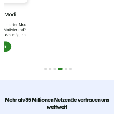
Verhindere
versehentliches Plagiat
Stelle mit der Plagiatsprüfung sicher, dass dein Text zu 100
% original ist. Analysiere deine Arbeit in Sekundenschnelle
und finde fehlende Quellenangaben in über 100 Sprachen.
Zu Premium upgraden
Mehr als 35 Millionen Nutzende vertrauen uns
weltweit