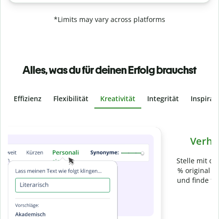
*Limits may vary across platforms
Alles, was du für deinen Erfolg brauchst
Effizienz
Flexibilität
Kreativität
Integrität
Inspirat
Slide 4 of 6
Verhindere
versehentliches Plagiat
Stelle mit der Plagiatsprüfung sicher, dass dein Text zu 100
% original ist. Analysiere deine Arbeit in Sekundenschnelle
und finde fehlende Quellenangaben in über 100 Sprachen.
Zu Premium upgraden