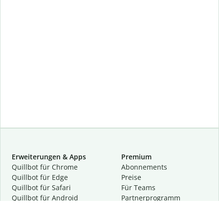
Erweiterungen & Apps
Premium
Quillbot für Chrome
Abon­ne­ments
Quillbot für Edge
Preise
Quillbot für Safari
Für Teams
Quillbot für Android
Partnerprogramm
Quillbot für iOS
Demo anfragen
Quillbot für Windows