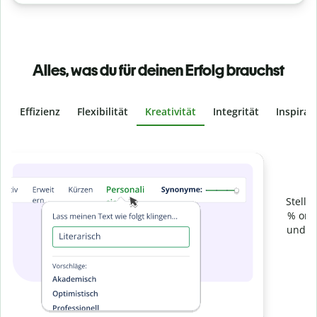
Alles, was du für deinen Erfolg brauchst
Effizienz
Flexibilität
Kreativität
Integrität
Inspirat
Slide 4 of 6
Verhindere
versehentliches Plagiat
Stelle mit der Plagiatsprüfung sicher, dass dein Text zu 100
% original ist. Analysiere deine Arbeit in Sekundenschnelle
und finde fehlende Quellenangaben in über 100 Sprachen.
Zu Premium upgraden