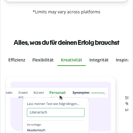
*Limits may vary across platforms
Alles, was du für deinen Erfolg brauchst
Effizienz
Flexibilität
Kreativität
Integrität
Inspirat
Slide 4 of 6
Verhindere
versehentliches Plagiat
Stelle mit der Plagiatsprüfung sicher, dass dein Text zu 100
% original ist. Analysiere deine Arbeit in Sekundenschnelle
und finde fehlende Quellenangaben in über 100 Sprachen.
Zu Premium upgraden