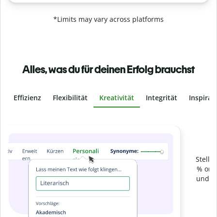
*Limits may vary across platforms
Alles, was du für deinen Erfolg brauchst
Effizienz
Flexibilität
Kreativität
Integrität
Inspirat
Slide 4 of 6
Verhindere
versehentliches Plagiat
Stelle mit der Plagiatsprüfung sicher, dass dein Text zu 100
% original ist. Analysiere deine Arbeit in Sekundenschnelle
und finde fehlende Quellenangaben in über 100 Sprachen.
Zu Premium upgraden