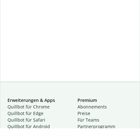
Erweiterungen & Apps
Premium
Quillbot für Chrome
Abon­ne­ments
Quillbot für Edge
Preise
Quillbot für Safari
Für Teams
Quillbot für Android
Partnerprogramm
Quillbot für iOS
Demo anfragen
Quillbot für Windows