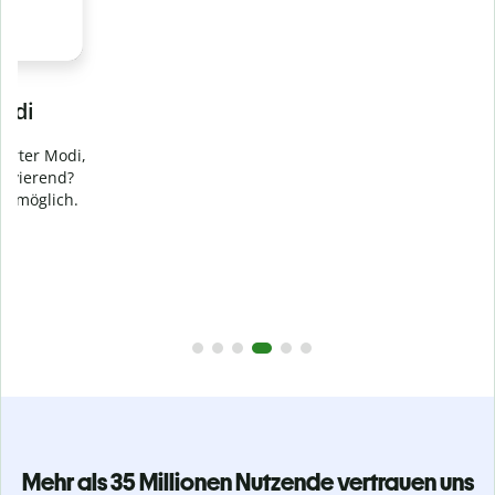
Verhindere
versehentliches Plagiat
Stelle mit der Plagiatsprüfung sicher, dass dein Text zu 100
% original ist. Analysiere deine Arbeit in Sekundenschnelle
und finde fehlende Quellenangaben in über 100 Sprachen.
Zu Premium upgraden
Mehr als 35 Millionen Nutzende vertrauen uns