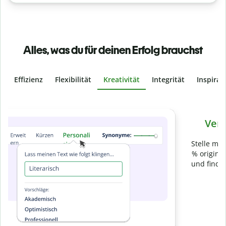
Alles, was du für deinen Erfolg brauchst
Effizienz
Flexibilität
Kreativität
Integrität
Inspirat
Slide 4 of 6
Verhindere
versehentliches Plagiat
Stelle mit der Plagiatsprüfung sicher, dass dein Text zu 100
% original ist. Analysiere deine Arbeit in Sekundenschnelle
und finde fehlende Quellenangaben in über 100 Sprachen.
Zu Premium upgraden