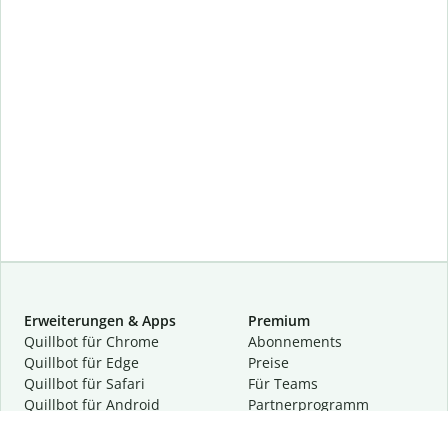
Erweiterungen & Apps
Premium
Quillbot für Chrome
Abon­ne­ments
Quillbot für Edge
Preise
Quillbot für Safari
Für Teams
Quillbot für Android
Partnerprogramm
Quillbot für iOS
Demo anfragen
Quillbot für Windows