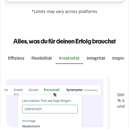
*Limits may vary across platforms
Alles, was du für deinen Erfolg brauchst
Effizienz
Flexibilität
Kreativität
Integrität
Inspirat
Slide 4 of 6
Verhindere
versehentliches Plagiat
Stelle mit der Plagiatsprüfung sicher, dass dein Text zu 100
% original ist. Analysiere deine Arbeit in Sekundenschnelle
und finde fehlende Quellenangaben in über 100 Sprachen.
Zu Premium upgraden