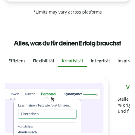
*Limits may vary across platforms
Alles, was du für deinen Erfolg brauchst
Effizienz
Flexibilität
Kreativität
Integrität
Inspirat
Slide 4 of 6
Verhindere
versehentliches Plagiat
Stelle mit der Plagiatsprüfung sicher, dass dein Text zu 100
% original ist. Analysiere deine Arbeit in Sekundenschnelle
und finde fehlende Quellenangaben in über 100 Sprachen.
Zu Premium upgraden