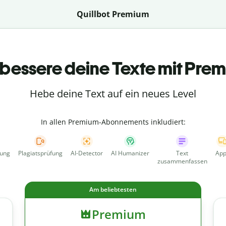
Quillbot Premium
bessere deine Texte mit Pre
Hebe deine Text auf ein neues Level
In allen Premium-Abonnements inkludiert:
fung
Plagiatsprüfung
AI-Detector
AI Humanizer
Text
App
zusammenfassen
Am beliebtesten
Premium