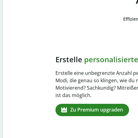
Effizie
Slide 4 of 6
Verhindere
versehentli
Stelle mit der Plagiatsprüfung siche
zu 100 % original ist. Analysiere dei
Sekundenschnelle und finde fehlen
Quellenangaben in über 100 Sprach
Zu Premium upgraden