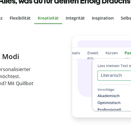
Alles, was du für deinen Erfolg brauchs
nz
Flexibilität
Kreativität
Integrität
Inspiration
Selb
ches Plagiat
r, dass dein Text
ne Arbeit in
de
en.