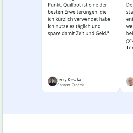
Punkt. Quillbot ist eine der
Det
besten Erweiterungen, die
st
ich kürzlich verwendet habe.
ent
Ich nutze es täglich und
wei
spare damit Zeit und Geld."
be
ge
Tex
Jerry Keszka
Content-Creator