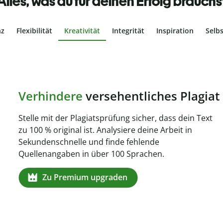
Alles, was du für deinen Erfolg brauchs
nz
Flexibilität
Kreativität
Integrität
Inspiration
Selb
ches Plagiat
r, dass dein Text
ne Arbeit in
de
en.