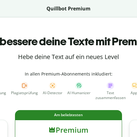
Quillbot Premium
bessere deine Texte mit Pre
Hebe deine Text auf ein neues Level
In allen Premium-Abonnements inkludiert:
fung
Plagiatsprüfung
AI-Detector
AI Humanizer
Text
App
zusammenfassen
Am beliebtesten
Premium