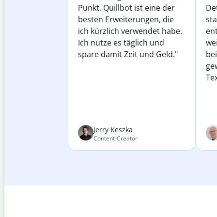
Punkt. Quillbot ist eine der
Det
besten Erweiterungen, die
st
ich kürzlich verwendet habe.
ent
Ich nutze es täglich und
wei
spare damit Zeit und Geld."
be
ge
Tex
Jerry Keszka
Content-Creator