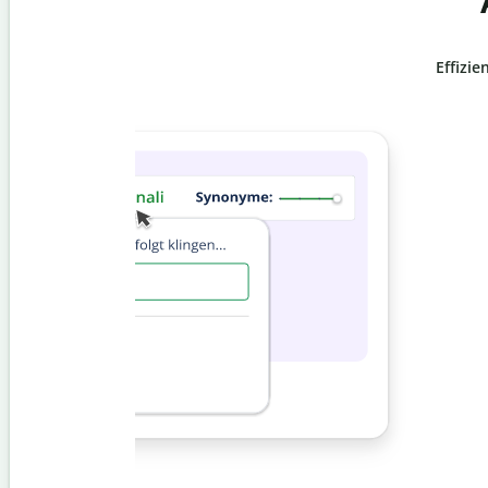
Effizie
Slide 4 of 6
Verhindere
versehentli
Stelle mit der Plagiatsprüfung siche
zu 100 % original ist. Analysiere dei
Sekundenschnelle und finde fehlen
Quellenangaben in über 100 Sprach
Zu Premium upgraden