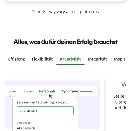
*Limits may vary across platforms
Alles, was du für deinen Erfolg brauchst
Effizienz
Flexibilität
Kreativität
Integrität
Inspirat
Slide 4 of 6
Verhindere
versehentliches Plagiat
Stelle mit der Plagiatsprüfung sicher, dass dein Text zu 100
% original ist. Analysiere deine Arbeit in Sekundenschnelle
und finde fehlende Quellenangaben in über 100 Sprachen.
Zu Premium upgraden