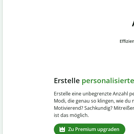
Effizie
Slide 4 of 6
Verhindere
versehentli
Stelle mit der Plagiatsprüfung siche
zu 100 % original ist. Analysiere dei
Sekundenschnelle und finde fehlen
Quellenangaben in über 100 Sprac
Zu Premium upgraden