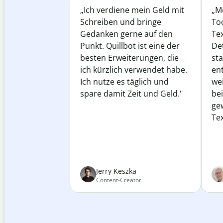
„Ich verdiene mein Geld mit
„Me
Schreiben und bringe
Too
Gedanken gerne auf den
Te
Punkt. Quillbot ist eine der
Det
besten Erweiterungen, die
st
ich kürzlich verwendet habe.
ent
Ich nutze es täglich und
wei
spare damit Zeit und Geld."
be
ge
Tex
Jerry Keszka
Content-Creator