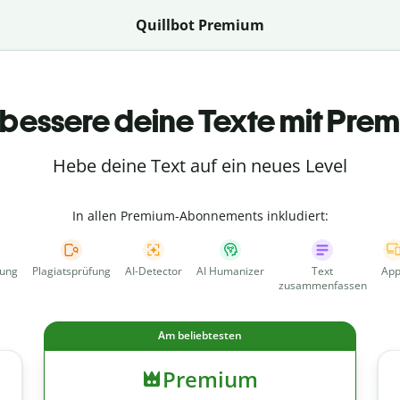
Quillbot Premium
bessere deine Texte mit Pre
Hebe deine Text auf ein neues Level
In allen Premium-Abonnements inkludiert:
fung
Plagiatsprüfung
AI-Detector
AI Humanizer
Text
App
zusammenfassen
Am beliebtesten
Premium