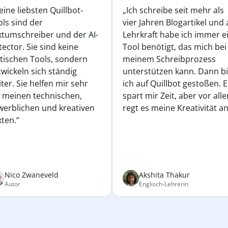
ine liebsten Quillbot-
„Ich schreibe seit mehr als
ls sind der
vier Jahren Blogartikel und 
xtumschreiber und der AI-
Lehrkraft habe ich immer e
ector. Sie sind keine
Tool benötigt, das mich bei
atischen Tools, sondern
meinem Schreibprozess
wickeln sich ständig
unterstützen kann. Dann b
ter. Sie helfen mir sehr
ich auf Quillbot gestoßen. E
i meinen technischen,
spart mir Zeit, aber vor all
werblichen und kreativen
regt es meine Kreativität an
ten.“
Nico Zwaneveld
Akshita Thakur
Autor
Englisch-Lehrerin