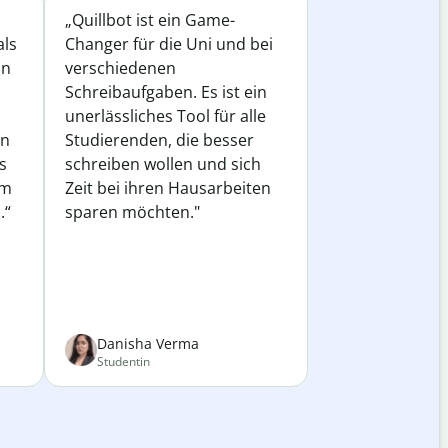
„Quillbot ist ein Game-
als
Changer für die Uni und bei
in
verschiedenen
Schreibaufgaben. Es ist ein
unerlässliches Tool für alle
in
Studierenden, die besser
s
schreiben wollen und sich
em
Zeit bei ihren Hausarbeiten
.“
sparen möchten."
Danisha Verma
Studentin