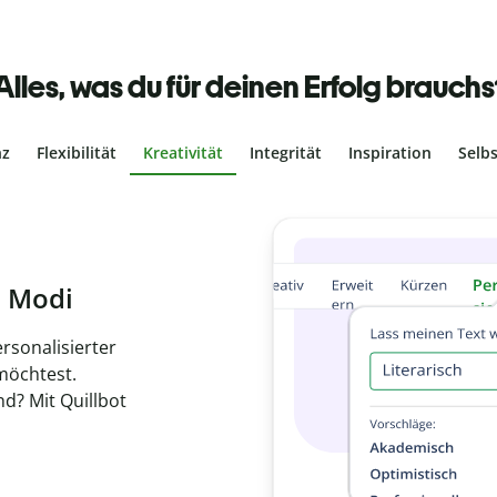
Alles, was du für deinen Erfolg brauchs
nz
Flexibilität
Kreativität
Integrität
Inspiration
Selb
ches Plagiat
r, dass dein Text
ne Arbeit in
de
hen.