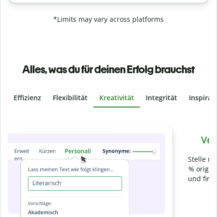
*Limits may vary across platforms
Alles, was du für deinen Erfolg brauchst
Effizienz
Flexibilität
Kreativität
Integrität
Inspirat
Slide 4 of 6
Verhindere
versehentliches Plagiat
Stelle mit der Plagiatsprüfung sicher, dass dein Text zu 100
% original ist. Analysiere deine Arbeit in Sekundenschnelle
und finde fehlende Quellenangaben in über 100 Sprachen.
Zu Premium upgraden