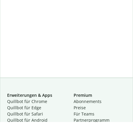
Erweiterungen & Apps
Premium
Quillbot für Chrome
Abon­ne­ments
Quillbot für Edge
Preise
Quillbot für Safari
Für Teams
Quillbot für Android
Partnerprogramm
Quillbot für iOS
Demo anfragen
Quillbot für Windows