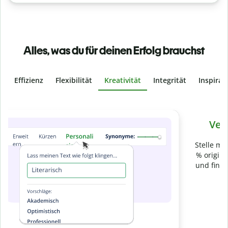
Alles, was du für deinen Erfolg brauchst
Effizienz
Flexibilität
Kreativität
Integrität
Inspirat
Slide 4 of 6
Verhindere
versehentliches Plagiat
Stelle mit der Plagiatsprüfung sicher, dass dein Text zu 100
% original ist. Analysiere deine Arbeit in Sekundenschnelle
und finde fehlende Quellenangaben in über 100 Sprachen.
Zu Premium upgraden