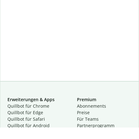
Erweiterungen & Apps
Premium
Quillbot für Chrome
Abon­ne­ments
Quillbot für Edge
Preise
Quillbot für Safari
Für Teams
Quillbot für Android
Partnerprogramm
Quillbot für iOS
Demo anfragen
Quillbot für Windows