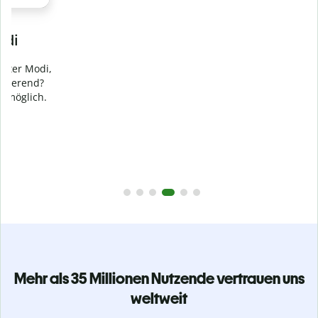
Verhindere
versehentliches Plagiat
Stelle mit der Plagiatsprüfung sicher, dass dein Text zu 100
% original ist. Analysiere deine Arbeit in Sekundenschnelle
und finde fehlende Quellenangaben in über 100 Sprachen.
Zu Premium upgraden
Mehr als 35 Millionen Nutzende vertrauen uns
weltweit