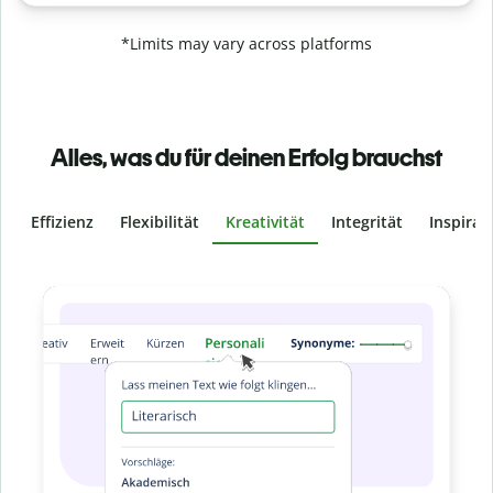
*Limits may vary across platforms
Alles, was du für deinen Erfolg brauchst
Effizienz
Flexibilität
Kreativität
Integrität
Inspirat
Slide 4 of 6
Verhindere
versehentliches 
Stelle mit der Plagiatsprüfung sicher, dass d
% original ist. Analysiere deine Arbeit in S
und finde fehlende Quellenangaben in über
Zu Premium upgraden