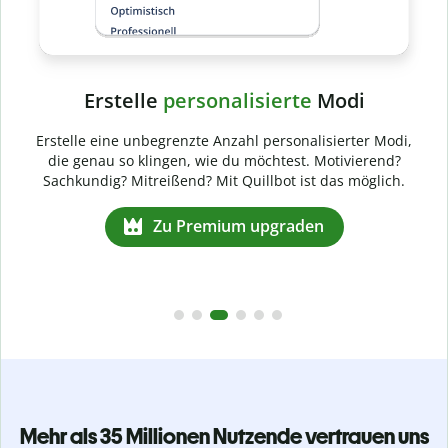
rte
Modi
onalisierter Modi,
st. Motivierend?
 ist das möglich.
aden
Mehr als 35 Millionen Nutzende vertrauen uns