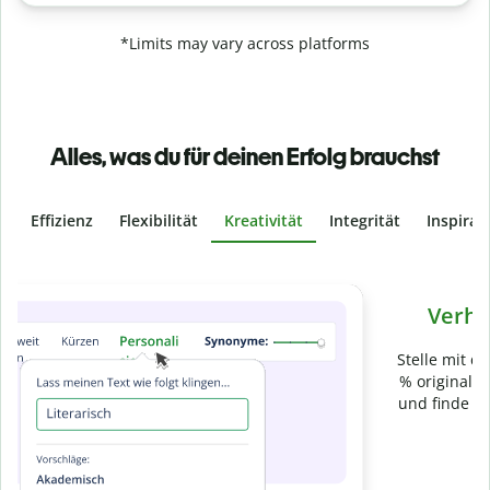
*Limits may vary across platforms
Alles, was du für deinen Erfolg brauchst
Effizienz
Flexibilität
Kreativität
Integrität
Inspirat
Slide 4 of 6
Verhindere
versehentliches Plagiat
Stelle mit der Plagiatsprüfung sicher, dass dein Text zu 100
% original ist. Analysiere deine Arbeit in Sekundenschnelle
und finde fehlende Quellenangaben in über 100 Sprachen.
Zu Premium upgraden